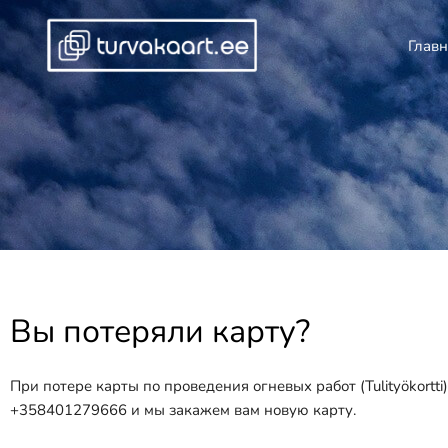
Перейти
к
Главн
содержимому
Вы потеряли карту?
При потере карты по проведения огневых работ (Tulityökort
+358401279666
и мы закажем вам новую карту.