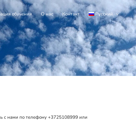
ация обучения
О нас
Контакт
Русский
сь с нами по телефону
+3725108999
или