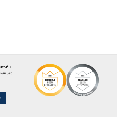
 чтобы
тоящих
у