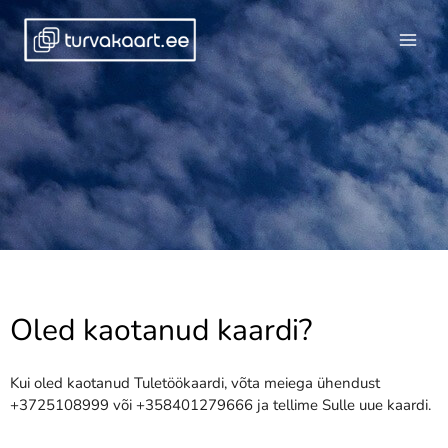
Skip
to
content
Oled kaotanud kaardi?
Kui oled kaotanud Tuletöökaardi, võta meiega ühendust
+3725108999
või
+358401279666
ja tellime Sulle uue kaardi.