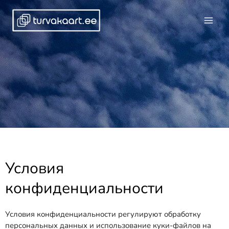
Перейти
к
содержимому
Условия
конфиденциальности
Условия конфиденциальности регулируют обработку
персональных данных и использование куки-файлов на