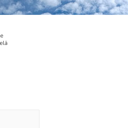
le
elä