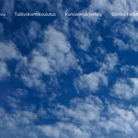
ivu
Tulityökorttikoulutus
Kurssien järjestely
Oletko kadott