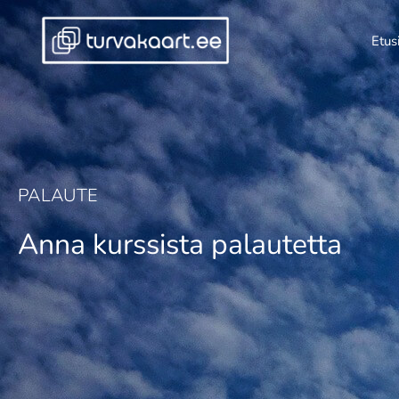
Siirry
sisältöön
Etus
PALAUTE
Anna kurssista palautetta