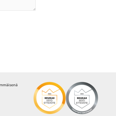
nsimmäisenä