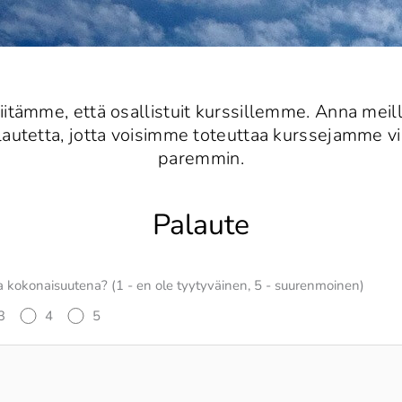
iitämme, että osallistuit kurssillemme. Anna meil
lautetta, jotta voisimme toteuttaa kurssejamme vi
paremmin.
Palaute
sia kokonaisuutena? (1 - en ole tyytyväinen, 5 - suurenmoinen)
3
4
5