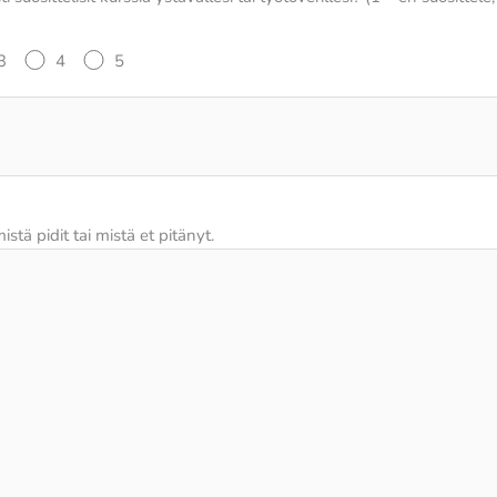
3
4
5
stä pidit tai mistä et pitänyt.